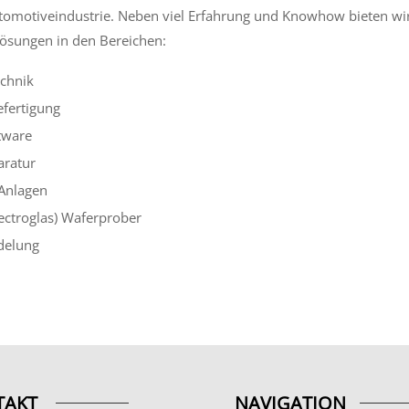
tomotiveindustrie. Neben viel Erfahrung und Knowhow bieten wir
Lösungen in den Bereichen:
chnik
efertigung
tware
aratur
Anlagen
ectroglas) Waferprober
delung
TAKT
NAVIGATION